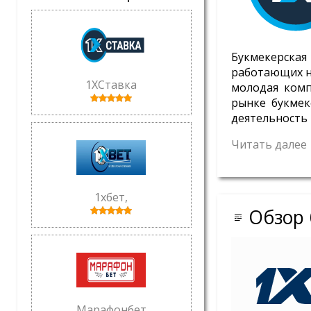
Букмекерская
работающих н
1ХСтавка
молодая комп
рынке букмек
деятельность 
Читать далее
1хбет,
Обзор 
Марафонбет