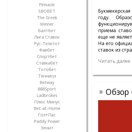
Pinnacle
Букмекерская
SBOBET
году. Обра
The Greek
функционируе
Winner
приема ставо
БалтБет
еще не являет
Лига Ставок
На его офици
Рус-Телетот
ставок из стр
Фавбет
Спортбет
Читать далее
Ставкабет
Тотобет
Тенниси
Betway
888Sport
Обзор 
Ladbrokes
Плюс Минус
Bet-at-Home
Гол+Пас
Paddy Power
Зенит