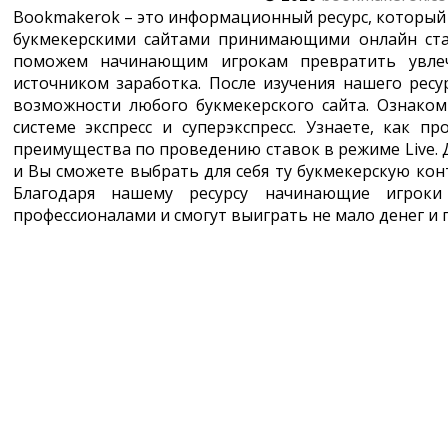
Bookmakerok – это информационный ресурс, который 
букмекерскими сайтами принимающими онлайн ста
поможем начинающим игрокам превратить увлеч
источником заработка. После изучения нашего рес
возможности любого букмекерского сайта. Ознаком
системе экспресс и суперэкспресс. Узнаете, как 
преимущества по проведению ставок в режиме Live. Д
и Вы сможете выбрать для себя ту букмекерскую кон
Благодаря нашему ресурсу начинающие игроки
профессионалами и смогут выиграть не мало денег и 