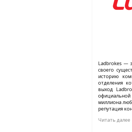
Ladbrokes — 
своего сущес
историю ком
отделения ко
выход Ladbro
официальной 
миллиона люби
репутация кон
Читать далее