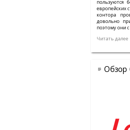
пользуются б
европейских с
контора про
довольно при
поэтому они с
Читать далее
Обзор 