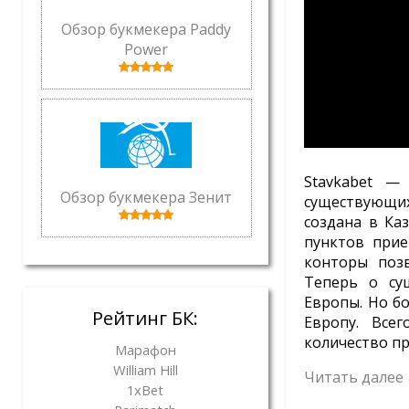
Обзор букмекера Paddy
Power
Stavkabet —
Обзор букмекера Зенит
существующих
создана в Ка
пунктов прие
конторы поз
Теперь о сущ
Европы. Но б
Рейтинг БК:
Европу. Все
количество п
Марафон
William Hill
Читать далее
1xBet