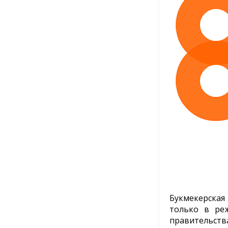
Букмекерская
только в ре
правительст