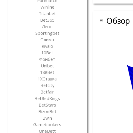
Parimatch
Winline
Titanbet
Обзор 
Bet365
Леон
Sportingbet
Олимп
Rivalo
10Bet
Фонбет
Unibet
188Bet
1ХСтавка
Betcity
Betfair
BetRedKings
BetStars
BizonBet
Bwin
Gamebookers
OneBett