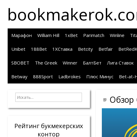
bookmakerok.c
Марафон
William Hill
1xBet
Parimatch
Winline
Tit
Unibet
188Bet
1ХСтавка
Betcity
Betfair
BetRedK
SBOBET
The Greek
Winner
БалтБет
Лига Ставок
Betway
888Sport
Ladbrokes
Плюс Минус
Bet-at
Обзор 
Рейтинг букмекерских
контор