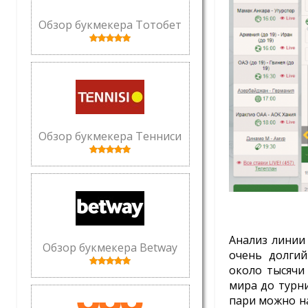
Обзор букмекера Тотобет
Обзор букмекера Тенниси
Анализ линии
Обзор букмекера Betway
очень долгий
около тысячи
мира до турн
пари можно на