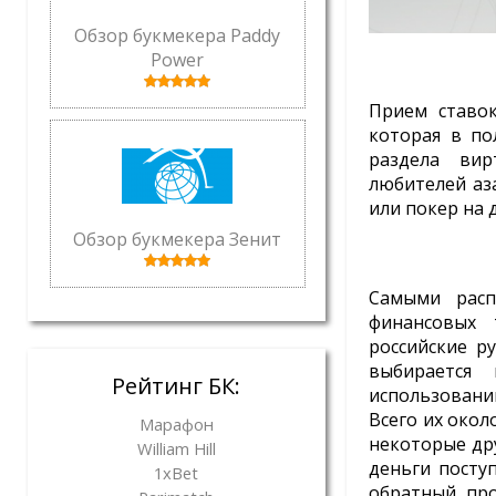
Обзор букмекера Paddy
Power
Прием ставок
которая в по
раздела вир
любителей аз
или покер на 
Обзор букмекера Зенит
Самыми расп
финансовых 
российские р
выбирается
Рейтинг БК:
использовани
Всего их окол
Марафон
некоторые дру
William Hill
деньги посту
1xBet
обратный про