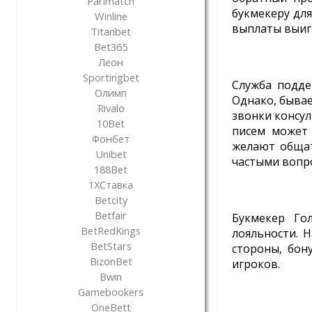
Parimatch
букмекеру дл
Winline
выплаты выиг
Titanbet
Bet365
Леон
Sportingbet
Служба подде
Олимп
Однако, бывае
Rivalo
звонки консу
10Bet
писем может 
Фонбет
желают общат
Unibet
частыми вопр
188Bet
1ХСтавка
Betcity
Betfair
Букмекер Го
BetRedKings
лояльности. Н
BetStars
стороны, бон
BizonBet
игроков.
Bwin
Gamebookers
OneBett