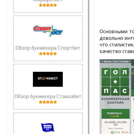
Основными то
довольно инте
что стилистик
Обзор букмекера Спортбет
качество став
Обзор букмекера Ставкабет